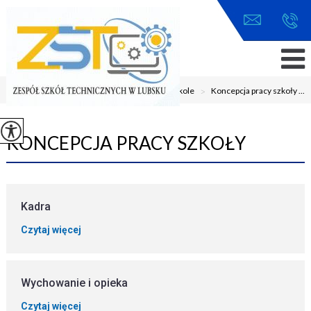
Jesteś tutaj:
Home
>
Szkoła
>
O szkole
>
Koncepcja pracy szkoły ...
KONCEPCJA PRACY SZKOŁY
Kadra
Czytaj więcej
Wychowanie i opieka
Czytaj więcej