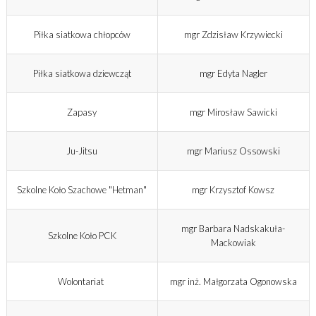
Piłka siatkowa chłopców
mgr Zdzisław Krzywiecki
Piłka siatkowa dziewcząt
mgr Edyta Nagler
Zapasy
mgr Mirosław Sawicki
Ju-Jitsu
mgr Mariusz Ossowski
Szkolne Koło Szachowe "Hetman"
mgr Krzysztof Kowsz
mgr Barbara Nadskakuła-
Szkolne Koło PCK
Mackowiak
Wolontariat
mgr inż. Małgorzata Ogonowska