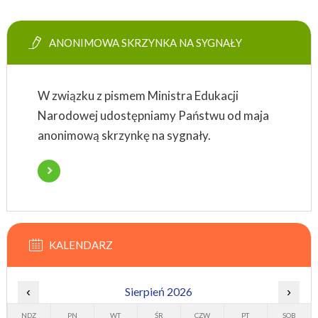
ANONIMOWA SKRZYNKA NA SYGNAŁY
W związku z pismem Ministra Edukacji
Narodowej udostępniamy Państwu od maja
anonimową skrzynkę na sygnały.
KALENDARZ
‹
Sierpień 2026
›
NDZ
PN
WT
ŚR
CZW
PT
SOB