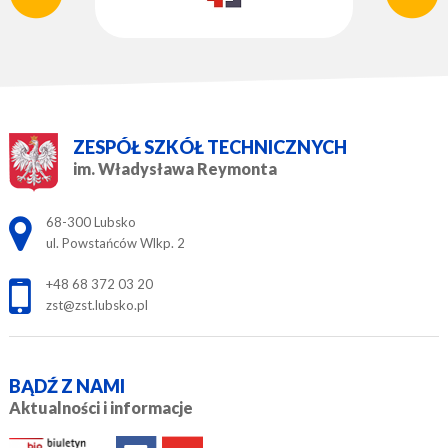
ZESPÓŁ SZKÓŁ TECHNICZNYCH
im. Władysława Reymonta
Adres pocztowy:
68-300 Lubsko
ul. Powstańców Wlkp. 2
+48 68 372 03 20
zst@zst.lubsko.pl
BĄDŹ Z NAMI
Aktualności i informacje