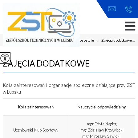
Jesteś tutaj:
Home
>
Uczeń
>
Pozostałe
>
Zajęcia dodatkowe ...
ZAJĘCIA DODATKOWE
Koła zainteresowań i organizacje społeczne dzialające przy ZST
w Lubsku
Koła zainteresowań
Nauczyciel odpowiedzialny
mgr Edyta Nagler,
Uczniowski Klub Sportowy
mgr Zdzisław Krzywiecki
mgr Mirosław Sawicki