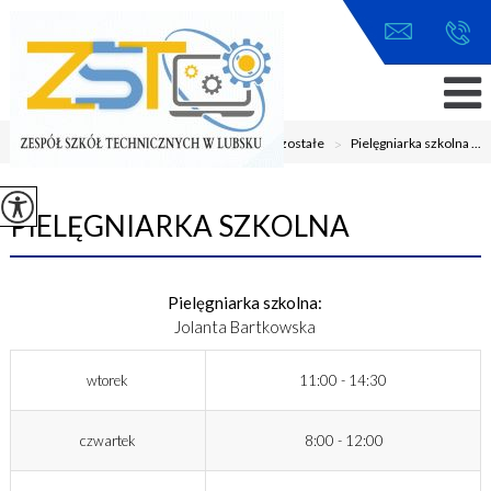
Jesteś tutaj:
Home
>
Uczeń
>
Pozostałe
>
Pielęgniarka szkolna ...
PIELĘGNIARKA SZKOLNA
Pielęgniarka szkolna:
Jolanta Bartkowska
wtorek
11:00 - 14:30
czwartek
8:00 - 12:00