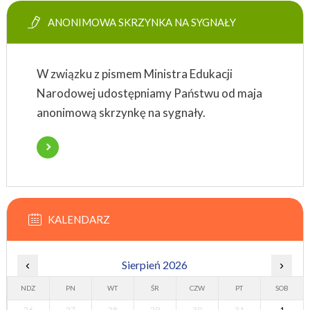
ANONIMOWA SKRZYNKA NA SYGNAŁY
W związku z pismem Ministra Edukacji
Narodowej udostępniamy Państwu od maja
anonimową skrzynkę na sygnały.
KALENDARZ
‹
Sierpień 2026
›
NDZ
PN
WT
ŚR
CZW
PT
SOB
26
27
28
29
30
31
1