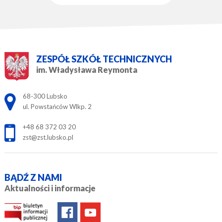
ZESPÓŁ SZKÓŁ TECHNICZNYCH
im. Władysława Reymonta
Adres pocztowy:
68-300 Lubsko
ul. Powstańców Wlkp. 2
+48 68 372 03 20
zst@zst.lubsko.pl
BĄDŹ Z NAMI
Aktualności i informacje