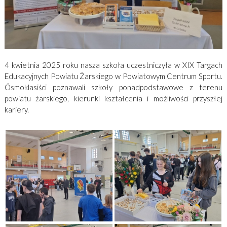
4 kwietnia 2025 roku nasza szkoła uczestniczyła w XIX Targach
Edukacyjnych Powiatu Żarskiego w Powiatowym Centrum Sportu.
Ósmoklasiści poznawali szkoły ponadpodstawowe z terenu
powiatu żarskiego, kierunki kształcenia i możliwości przyszłej
kariery.