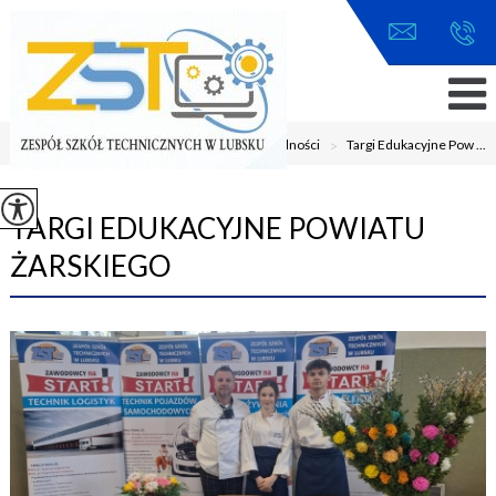
Jesteś tutaj:
Home
>
Aktualności
>
Targi Edukacyjne Pow ...
TARGI EDUKACYJNE POWIATU
ŻARSKIEGO