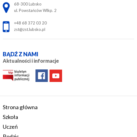
Adres pocztowy:
68-300 Lubsko
ul. Powstańców Wlkp. 2
+48 68 372 03 20
zst@zst.lubsko.pl
BĄDŹ Z NAMI
Aktualności i informacje
Strona główna
Szkoła
Uczeń
Rodzic